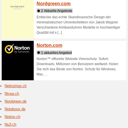
Netzwerkt
Onlinesho
Newba
13 akt
New Bala
Sportbek
CHF ✓ Sa