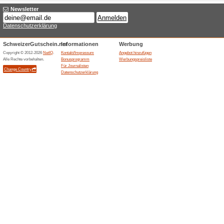
Newch
1 aktu
Hier neue
die neues
Schuhe, 
niedrig [..
Nike.