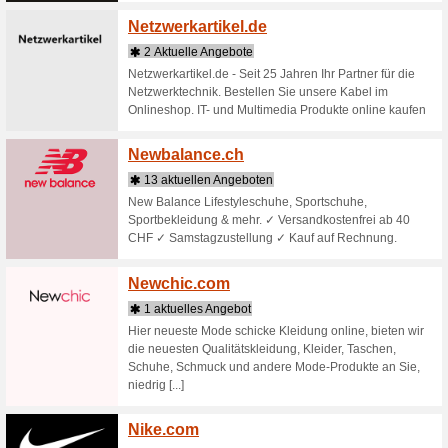
Shops beginnend mi
Natura
1 aktu
Hier find
natürlich
Gräsern, 