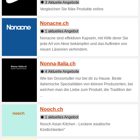
Negish
5 aktu
Negishi S
Sushi-Kr
Netzwe
2 Aktu
Netzwerka