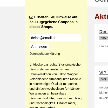
Akt
Erhalten Sie Hinweise auf
neu zugegebene Coupons in
dieses Shops.
Der 
70% f
Anmelden
Die Li
Datenschutzerklärung
Entdecke das echte Skandinavische
Design der minimalistischen
VIP 
Uhrenkollektion von Jakob Wagner.
Verschiedene Armbanduhren Modelle
74% f
in hochwertiger Qualität mit schnell
nordg
und einfach wechselbare Armbänder.
bishe
Wir glauben an bezahlbare
Designerprodukte, puristisches Design
in ve
und Nachhaltigkeit. Erfahre mehr,
schau jetzt vorbei!