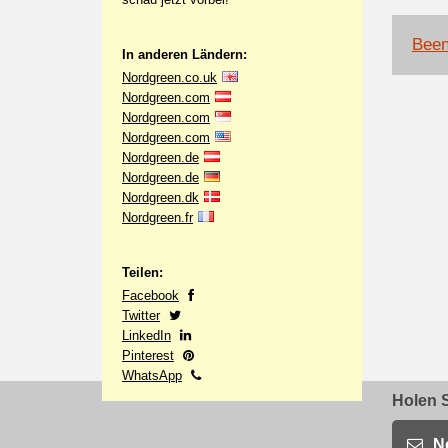
Been
In anderen Ländern:
Nordgreen.co.uk
Nordgreen.com
Nordgreen.com
Nordgreen.com
Nordgreen.de
Nordgreen.de
Nordgreen.dk
Nordgreen.fr
Teilen:
Facebook
Twitter
LinkedIn
Pinterest
WhatsApp
Holen S
N