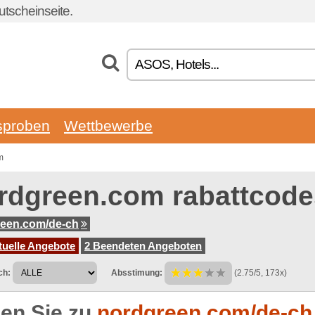
tscheinseite.
sproben
Wettbewerbe
m
rdgreen.com rabattcode
een.com/de-ch
tuelle Angebote
2 Beendeten Angeboten
ch:
Absstimung:
(2.75/5, 173x)
en Sie zu
nordgreen.com/de-ch