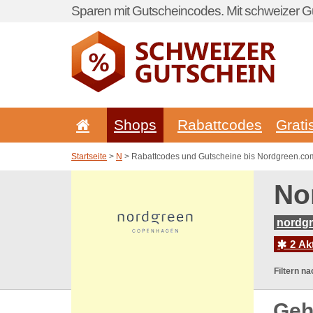
Sparen mit Gutscheincodes. Mit schweizer Gu
Shops
Rabattcodes
Grati
Startseite
>
N
> Rabattcodes und Gutscheine bis Nordgreen.co
No
nordgr
2 Ak
Filtern na
Geh