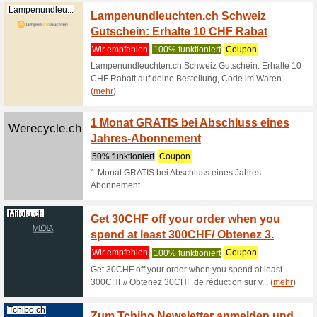
EXKLUS
Wir empf
RrGilt ab
der Redak
(
mehr
)
Binsandboxes.ch