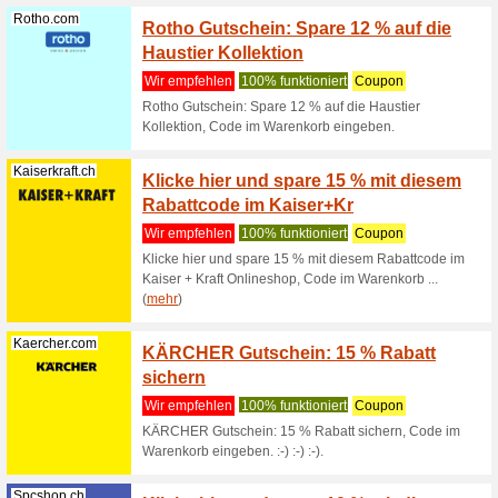
SALE -
Wir empf
SALE - i
Kaercher.com
15 % G
Kärche
Wir empf
Nutze di