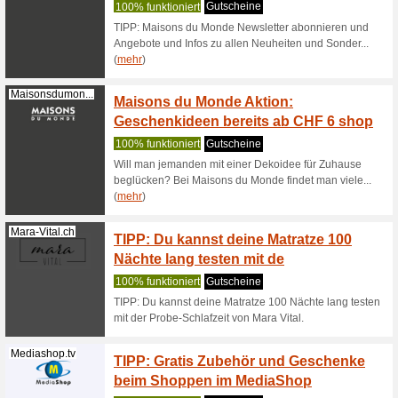
Zum Tchi
Artikel s
Adven
Kuhnrikon.com
Adven
Coupon
Adventsv
von Kuhn