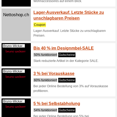
Werecycle.ch
Jahre
50% funkt
1 Monat 
Abonnem
Milola.ch
Get 30
spend 
Wir empf