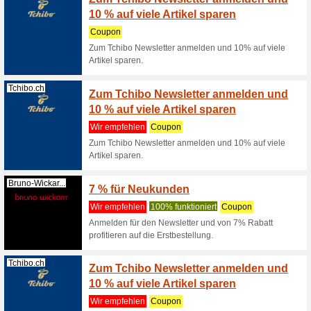
Rotho.com
Rotho 
Hausti
Wir empf
Rotho Gut
Kollekti
Kaiserkraft.ch
Klicke