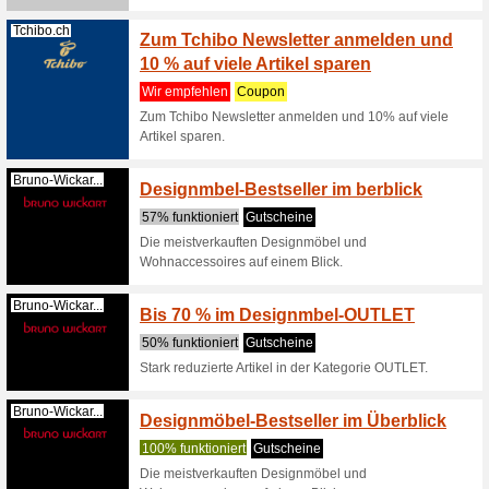
Lampenundleu...
Lampe
Gutsch
Wir empf
Lampenun
CHF Raba
(
mehr
)
1 Mona