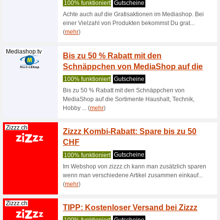
10 % 
Sodabaer.ch
Coupon
10% Raba
Tchibo.ch
Zum Tc
10 % au
Wir empf