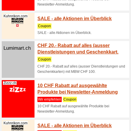
SPCSHOP 
(
mehr
)
Lampenmeiste...
Sicher
Lampe
Wir empf
Sichere 
Schweiz 
i... (
mehr
)