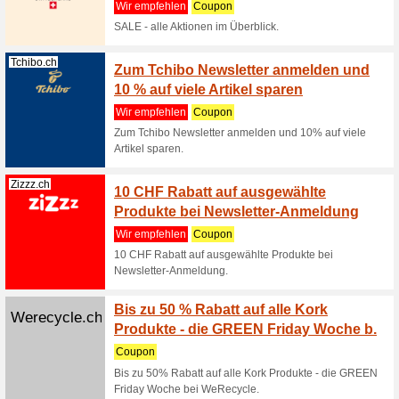
Lampenmeiste...
Lampen
20 CHF
Wir empf
Lampenme
auf dein
(
mehr
)