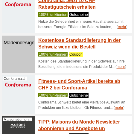
7 % fü
Wir empf
Anmelden
profitiere
Tchibo.ch
Zum Tc
10 % au
Wir empf