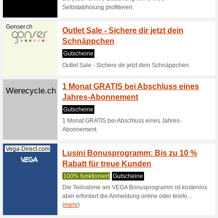
Get 30CHF
300CHF// 
Tchibo.ch
Zum Tc
10 % au
Coupon
Zum Tchi
Artikel s