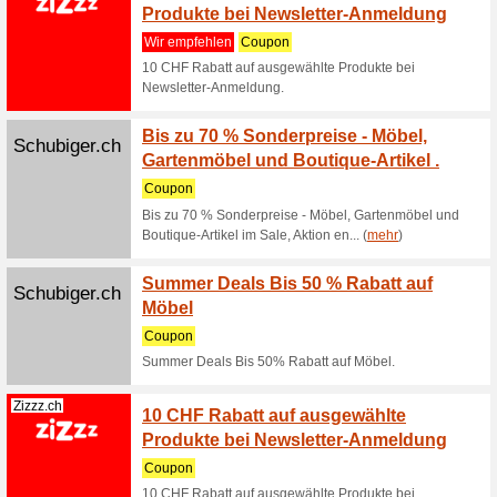
Wir empf
KÄRCHER 
Warenkorb 
Spcshop.ch
Klicke
Rabat
Wir empf
Klicke hi