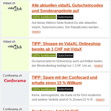
Tchibo.ch
Zum Tc
10 % au
Wir empf
Zum Tchi
Artikel s
Bruno-Wickar...