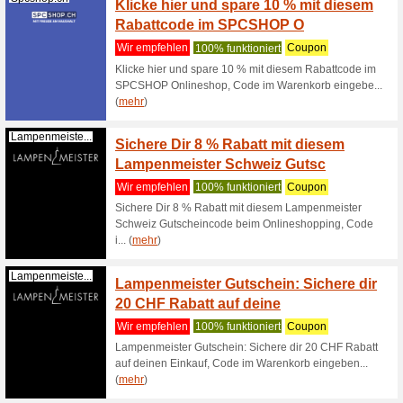
bietet die
Lichtbox.ch
10 % R
Wir empf
10% Rabat
Expondo.ch
Expon