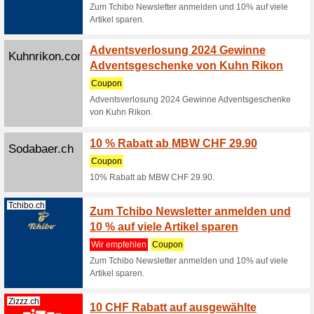
Rabatt
Wir empf
Klicke hi
Kaiser + 
(
mehr
)
Kaercher.com
KÄRCH
sicher