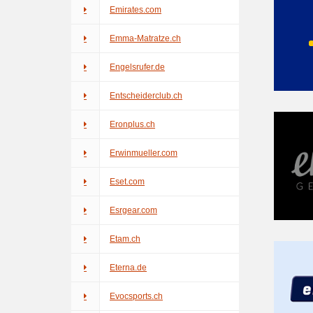
Emirates.com
Emma-Matratze.ch
Engelsrufer.de
Entscheiderclub.ch
Eronplus.ch
Erwinmueller.com
Eset.com
Esrgear.com
Etam.ch
Eterna.de
Evocsports.ch