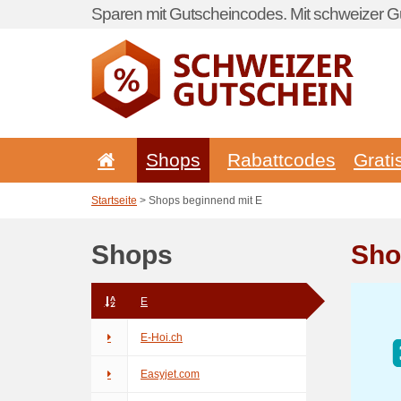
Sparen mit Gutscheincodes. Mit schweizer Gu
Shops
Rabattcodes
Grati
Startseite
> Shops beginnend mit E
Shops
Sho
E
E-Hoi.ch
Easyjet.com