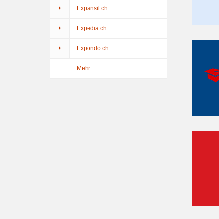
Expansil.ch
Expedia.ch
Expondo.ch
Mehr...