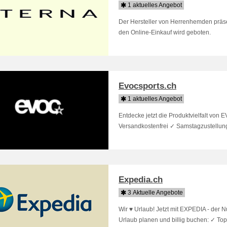
1 aktuelles Angebot
Der Hersteller von Herrenhemden präsen
den Online-Einkauf wird geboten.
Evocsports.ch
1 aktuelles Angebot
Entdecke jetzt die Produktvielfalt von
Versandkostenfrei ✓ Samstagzustellun
Expedia.ch
3 Aktuelle Angebote
Wir ♥ Urlaub! Jetzt mit EXPEDIA - der
Urlaub planen und billig buchen: ✓ Top