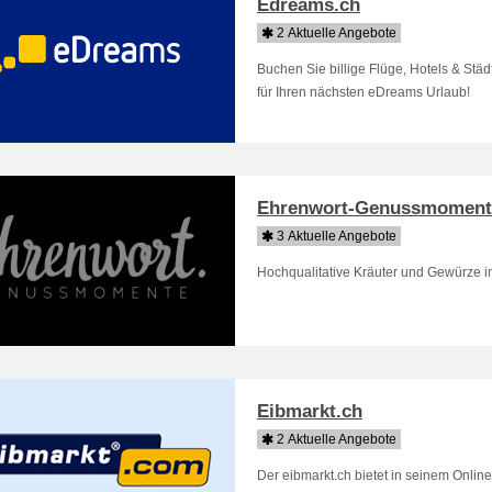
Edreams.ch
2 Aktuelle Angebote
Buchen Sie billige Flüge, Hotels & Stä
für Ihren nächsten eDreams Urlaub!
Ehrenwort-Genussmoment
3 Aktuelle Angebote
Hochqualitative Kräuter und Gewürze i
Eibmarkt.ch
2 Aktuelle Angebote
Der eibmarkt.ch bietet in seinem Onlin