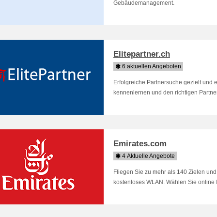
Gebäudemanagement.
Elitepartner.ch
6 aktuellen Angeboten
Erfolgreiche Partnersuche gezielt und e
kennenlernen und den richtigen Partner
Emirates.com
4 Aktuelle Angebote
Fliegen Sie zu mehr als 140 Zielen un
kostenloses WLAN. Wählen Sie online Ih