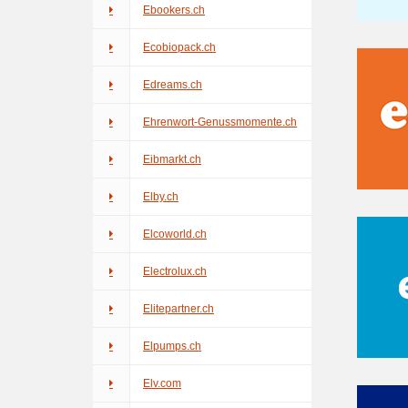
Ebookers.ch
Ecobiopack.ch
Edreams.ch
Ehrenwort-Genussmomente.ch
Eibmarkt.ch
Elby.ch
Elcoworld.ch
Electrolux.ch
Elitepartner.ch
Elpumps.ch
Elv.com