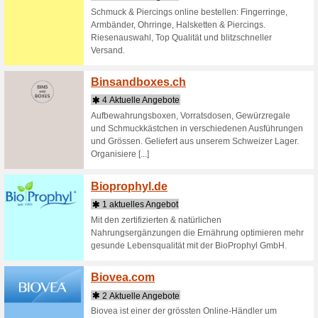
BAGS.CH 
lieferba
✓ Sicher
Bebasi
1 aktu