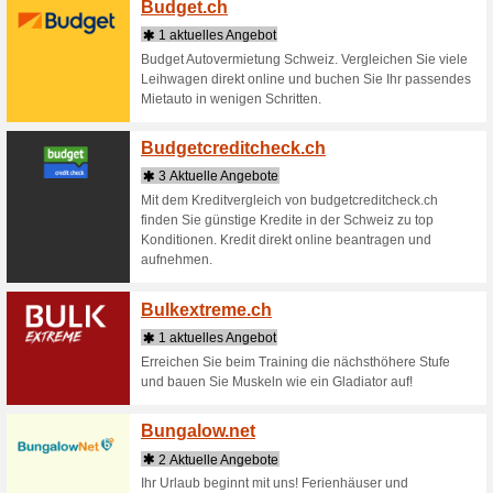
Bienenster
Bijout
1 aktu
Schmuck &
Armbänder
Riesenaus
Versand.