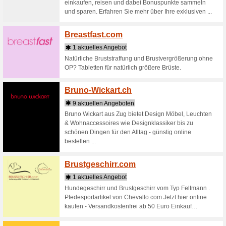
Outdoor 
ab 100 CH
Auswahl 
Bienen
1 aktu
Werden S
einen Ein
Honigbien