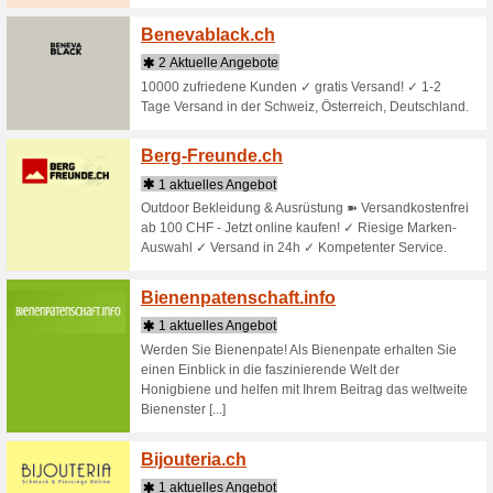
Baby-M
5 aktu
Babyfach
kaufen.
Bags.
1 aktu