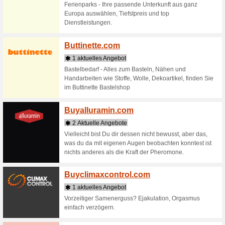
Binsa
4 Aktu
Aufbewah
und Schm
und Grös
Organisier
Biopro