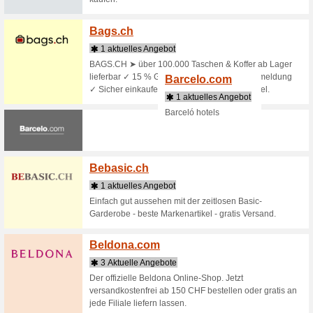
Shops beginnend mi
Babist
1 aktu
Die Mark
Herrenbe
mitten i
große Aus