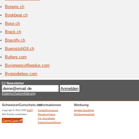
1 aktu
Blue Tom
& Skate. 
Bodyl
2 Aktu
Bodylab –
Abnehmen
führende