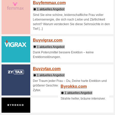
1 aktu
Mit den ze
Nahrungs
gesunde 
Biove
2 Aktu
Biovea is