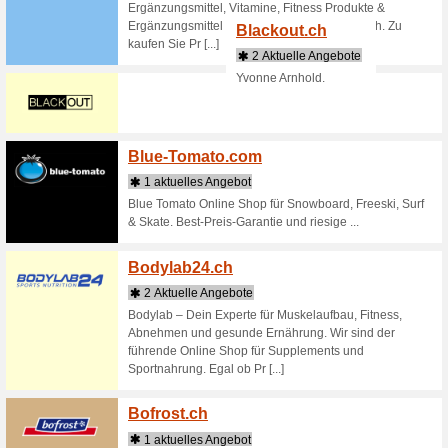
Einfach g
Garderobe
Beldo
3 Aktu
Der offiz
versandko
jede Filia