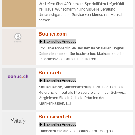
Benev
2 Aktu
10000 zu
Tage Vers
Berg-
1 aktu