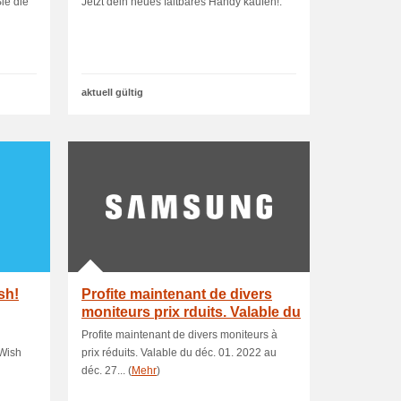
ie die
Jetzt dein neues faltbares Handy kaufen!.
aktuell gültig
sh!
Profite maintenant de divers
moniteurs prix rduits. Valable du
d.
n
Profite maintenant de divers moniteurs à
 Wish
prix réduits. Valable du déc. 01. 2022 au
déc. 27... (
Mehr
)