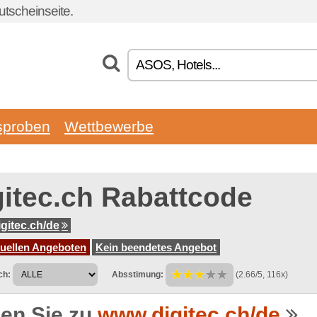
tscheinseite.
sproben
Wettbewerbe
gitec.ch Rabattcode
gitec.ch/de
tuellen Angeboten
Kein beendetes Angebot
ch:
Absstimung:
(2.66/5, 116x)
en Sie zu
www.digitec.ch/de