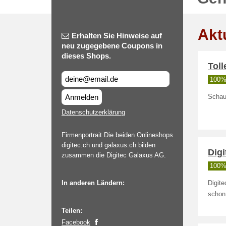
Akt
Erhalten Sie Hinweise auf
neu zugegebene Coupons in
dieses Shops.
Toll
100% 
Anmelden
Schaue
Datenschutzerklärung
Firmenportrait Die beiden Onlineshops
digitec.ch und galaxus.ch bilden
Dig
zusammen die Digitec Galaxus AG.
100% 
In anderen Ländern:
Digit
schon
Teilen:
Facebook