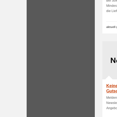
Bei So
Mindest
die Lie
aktuell 
Keine
Guts
Melden 
Newslet
Angebot