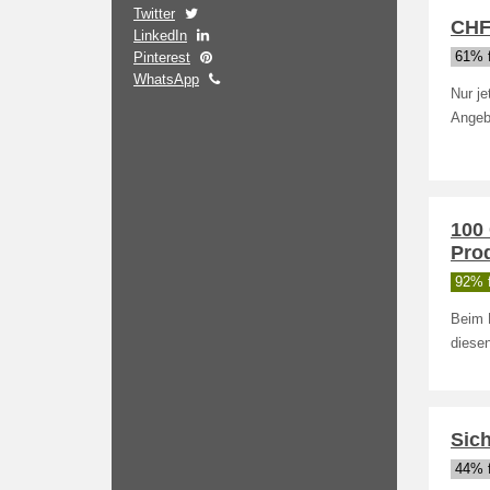
Twitter
CHF
LinkedIn
Pinterest
61% f
WhatsApp
Nur j
Angebo
100
Pro
92% f
Beim 
diese
Sich
44% f