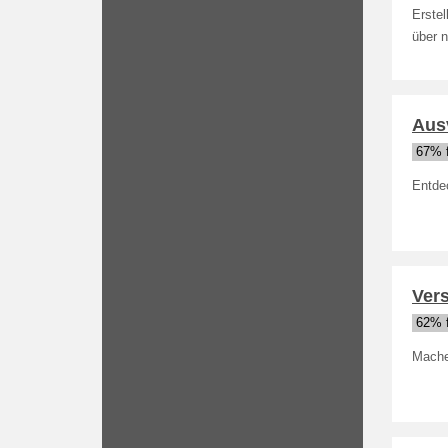
Erste
über n
Ausv
67% f
Entdec
Ver
62% f
Mache