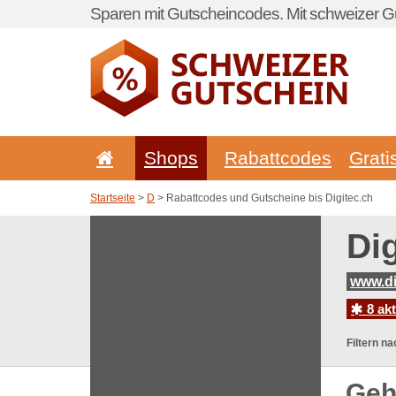
Sparen mit Gutscheincodes. Mit schweizer Gu
Shops
Rabattcodes
Grati
Startseite
>
D
> Rabattcodes und Gutscheine bis Digitec.ch
Di
www.di
8 ak
Filtern na
Geh