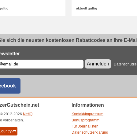
gültig
aktuell gültig
ie sich die neusten kostenlosen Rabattcodes an Ihre E-Mail.
ewsletter
Anmelden
Datenschutze
cebook
zerGutschein.net
Informationen
t © 2012-2026
NetIQ
.
Kontakt/Impressum
e vorbehalten.
Bonusprogramm
Für Journalisten
ountry
Datenschutzerklärung