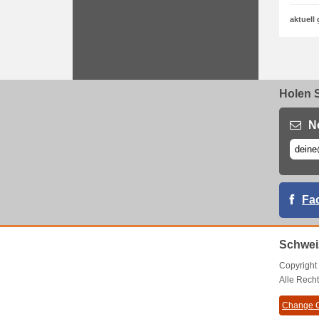
aktuell 
Holen S
N
Fa
Schwei
Copyrigh
Alle Recht
Change C