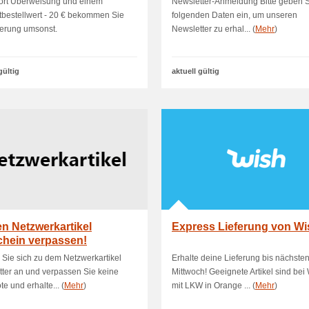
fort Überweisung und einem
Newsletter-Anmeldung Bitte geben S
bestellwert - 20 € bekommen Sie
folgenden Daten ein, um unseren
ferung umsonst.
Newsletter zu erhal... (
Mehr
)
gültig
aktuell gültig
n Netzwerkartikel
Express Lieferung von Wi
chein verpassen!
Sie sich zu dem Netzwerkartikel
Erhalte deine Lieferung bis nächste
ter an und verpassen Sie keine
Mittwoch! Geeignete Artikel sind bei
e und erhalte... (
Mehr
)
mit LKW in Orange ... (
Mehr
)