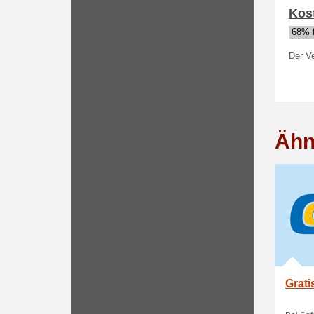
Kost
68% f
Der Ve
Ähn
Grati