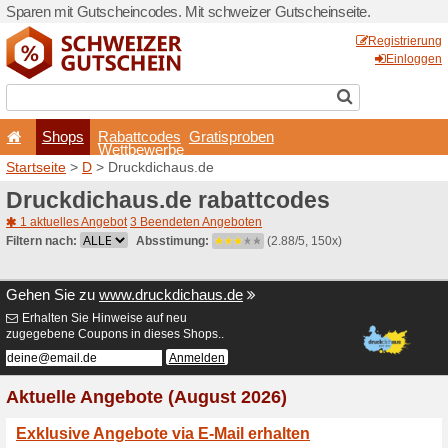
Sparen mit Gutscheincodes.
Shops
Rabattcode
Wettbewerb
Startseite
>
D
> Druckdicha