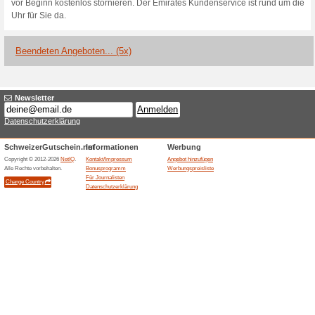
Aktuelle Angebote (
Löse den Coupon von
Emirates Flüge z
Wir empfehlen
100% funktion
Löse den Coupon von Emirate
nach Australien.