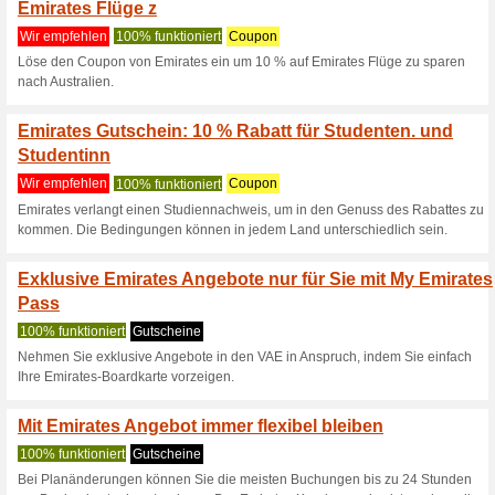
Emirates.com r
4 Aktuelle Angebote
5 beend
Filtern nach:
Abssti
Gehen Sie zu
www.emirat
Erhalten Sie Hinweise auf n
zugegebene Coupons in dieses
A