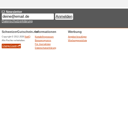
Aktuelle Angebote (
Erwin Müller Gutsche
Rabatt auf
100% funktioniert
Gutschein
Erwin Müller Gutscheincode: P
Du erhältst den Code, wenn 