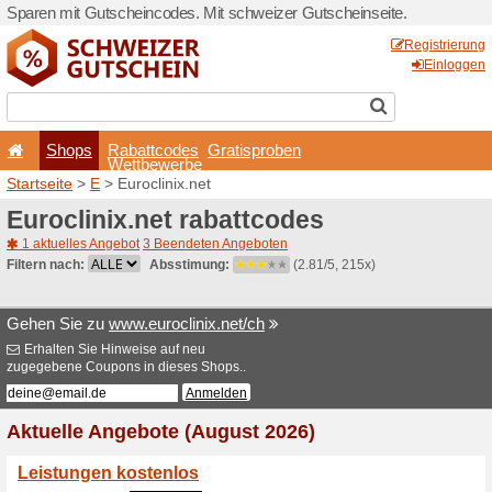
Sparen mit Gutscheincodes.
Shops
Rabattcode
Wettbewerb
Startseite
>
E
> Euroclinix.