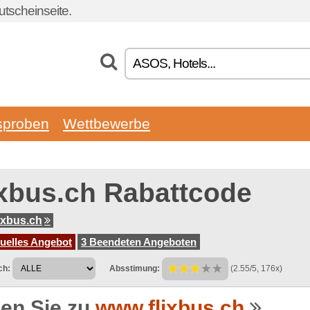
tscheinseite.
sproben
Wettbewerbe
ixbus.ch Rabattcode
ixbus.ch
tuelles Angebot
3 Beendeten Angeboten
ch:
Absstimung:
(2.55/5, 176x)
en Sie zu
www.flixbus.ch