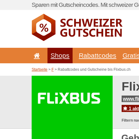
Sparen mit Gutscheincodes. Mit schweizer Gu
Shops
Rabattcodes
Grati
Startseite
>
F
> Rabattcodes und Gutscheine bis Flixbus.ch
Fl
www.fl
1 ak
Filtern na
Geh