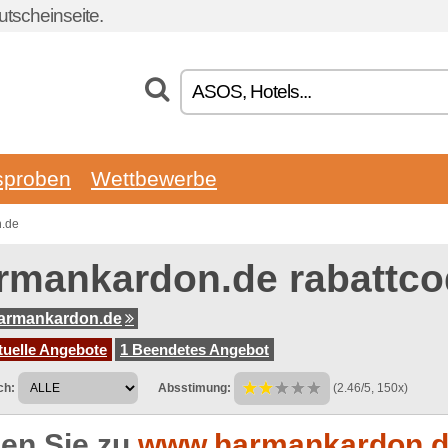
tscheinseite.
sproben
Wettbewerbe
n.de
rmankardon.de rabattc
armankardon.de
tuelle Angebote
1 Beendetes Angebot
ch:
Absstimung:
(2.46/5, 150x)
en Sie zu
www.harmankardon.