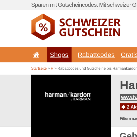
Sparen mit Gutscheincodes. Mit schweizer Gu
Shops
Rabattcodes
Grati
Startseite
>
H
> Rabattcodes und Gutscheine bis Harmankardo
Ha
www.h
2 Ak
Filtern na
Geh