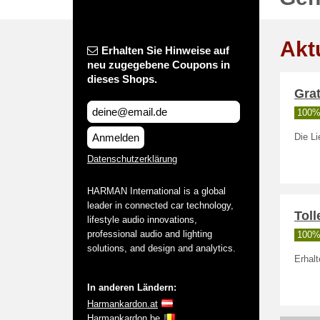
Akt
Erhalten Sie Hinweise auf
neu zugegebene Coupons in
dieses Shops.
Gra
100% 
Anmelden
Die Li
Datenschutzerklärung
HARMAN International is a global
leader in connected car technology,
Tol
lifestyle audio innovations,
professional audio and lighting
100% 
solutions, and design and analytics.
Erhal
In anderen Ländern:
Harmankardon.at
Harmankardon.be