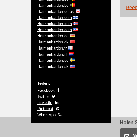
Harmankardon.be
Been
Harmankardon.co.uk
Harmankardon.com
Harmankardon.com
Harmankardon.com
Harmankardon.de
Harmankardon.dk
Harmankardon.fr
Harmankardon.nl
Harmankardon.se
Harmankardon.sk
Teilen:
Facebook
Twitter
LinkedIn
Pinterest
WhatsApp
Holen S
N