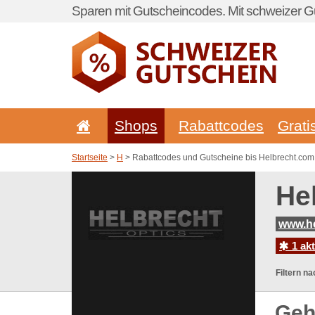
Sparen mit Gutscheincodes. Mit schweizer Gu
Shops
Rabattcodes
Grati
Startseite
>
H
> Rabattcodes und Gutscheine bis Helbrecht.com
He
www.h
1 ak
Filtern na
Geh