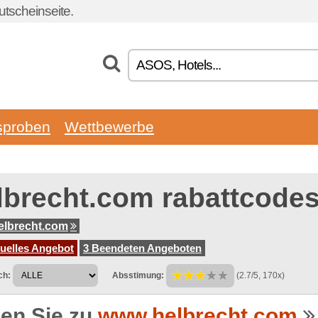
tscheinseite.
sproben
Wettbewerbe
lbrecht.com rabattcode
elbrecht.com
tuelles Angebot
3 Beendeten Angeboten
ch:
Absstimung:
(2.7/5, 170x)
en Sie zu
www.helbrecht.com