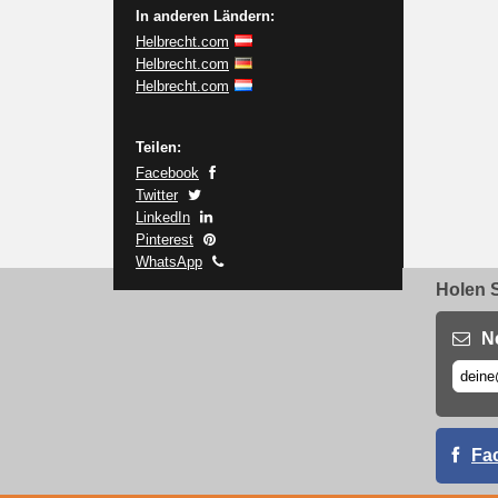
In anderen Ländern:
Helbrecht.com
Helbrecht.com
Helbrecht.com
Teilen:
Facebook
Twitter
LinkedIn
Pinterest
WhatsApp
Holen S
N
Fa