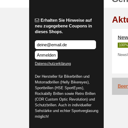
Akt
Erhalten Sie Hinweise auf
neu zugegebene Coupons in
dieses Shops.
New
100% 
Anmelden
Newsl
Datenschutzerklärung
Der Hersteller für Bikerbrillen und
Motorradbrillen (Helly Bikereyes),
Been
Sportbrillen (HSE SportEyes),
Rockabilly Brillen sowie Retro Brillen
(COR Custom Optic Revolution) und
Schutzbrillen. Auch in individueller
Sehstärke und echter Sportverglasung
möglich!