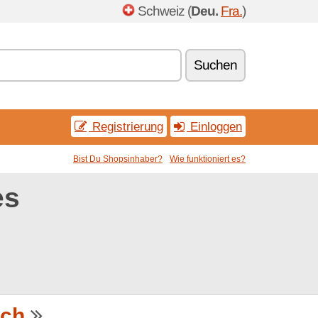
Schweiz (
Deu.
Fra.
)
Suchen
Registrierung
Einloggen
Bist Du Shopsinhaber?
Wie funktioniert es?
es
/ch