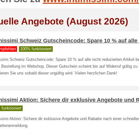
uelle Angebote (August 2026)
missimi Schweiz Gutscheincode: Spare 10 % auf alle 
mpfehlen
100% funktioniert
ssimi Schweiz Gutscheincode: Spare 10 % auf alle nicht reduzierten Artikel b
 Bestellung im Webshop, Dieser Gutschein scheint bis auf Widerruf gültig zu s
ieren Sie uns sobald dieser ungültig wird. Vielen herzlichen Dank!
missimi Aktion: Sichere dir exklusive Angebote und 
funktioniert
ssimi Aktion: Sichere dir exklusive Angebote und Rabatte nach einer schnelle
etteranmeldung.