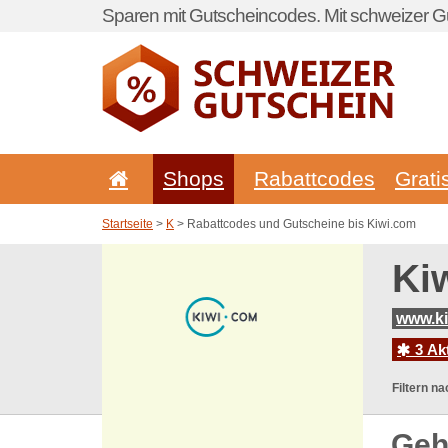
Sparen mit Gutscheincodes. Mit schweizer Gu
Shops
Rabattcodes
Grati
Startseite
>
K
> Rabattcodes und Gutscheine bis Kiwi.com
Ki
www.ki
3 Ak
Filtern na
Geh