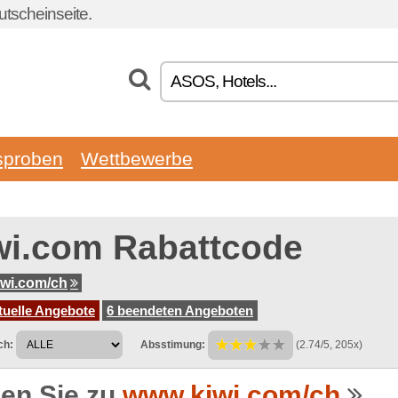
tscheinseite.
sproben
Wettbewerbe
wi.com Rabattcode
wi.com/ch
tuelle Angebote
6 beendeten Angeboten
ch:
Absstimung:
(2.74/5, 205x)
en Sie zu
www.kiwi.com/ch