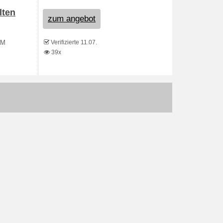
lten
zum angebot
Verifizierte 11.07.
OM
39x