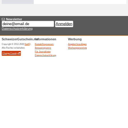
81% funktioniert
Gutscheine
Bei Klara Seats können Sie m
Tolle Klara Seats Ang
63% funktioniert
Gutscheine
Verpassen Sie nie wieder toll
Klara Seats Newsletter.