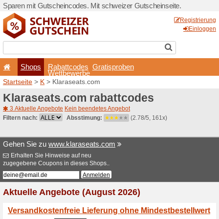
Sparen mit Gutscheincodes.
Shops
Rabattcode
Wettbewerb
Startseite
>
K
> Klaraseats