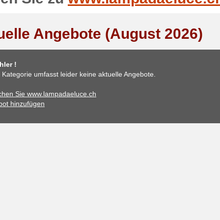
uelle Angebote (August 2026)
ler !
 Kategorie umfasst leider keine aktuelle Angebote.
chen Sie www.lampadaeluce.ch
ot hinzufügen