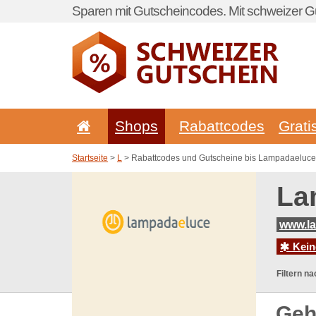
Sparen mit Gutscheincodes. Mit schweizer Gu
Shops
Rabattcodes
Grati
Startseite
>
L
> Rabattcodes und Gutscheine bis Lampadaeluce
La
www.l
Kein
Filtern na
Geh