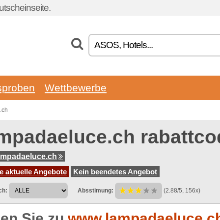
tscheinseite.
sproben
Wettbewerbe
.ch
mpadaeluce.ch rabattco
ampadaeluce.ch
e aktuelle Angebote
Kein beendetes Angebot
ch:
Absstimung:
(2.88/5, 156x)
en Sie zu
www.lampadaeluce.c