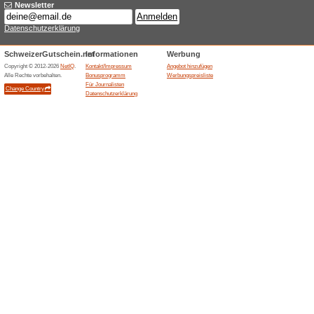
100% funktioniert
Gutschein
Sollten Sie mit Ihrem Einkauf 
innerhalb von 30 Tagen zurüc
30 tägige Geld-zurüc
100% funktioniert
Gutschein
Die 30 tägige Rückgabefrist be
Erstattung des vollen Kaufbetra