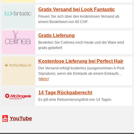
Bis zu 50 % Rabatt au
Kontaktlins
100% funktioniert
Gutschein
Bis zu 50 % Rabatt auf Brille
Mister Spex.
30-Tage-Rückgabere