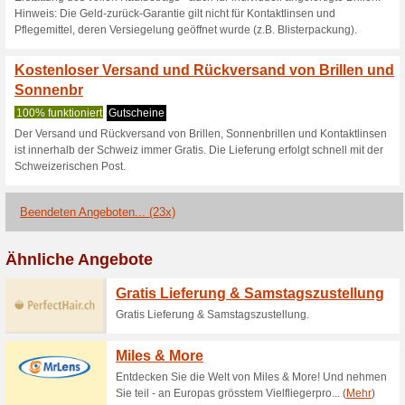
Aktuelle Angebote (
Mister Spex Schweiz G
Kontaktlinsen sp
100% funktioniert
Coupon
Mister Spex Schweiz Gutschein
Chance auf große Ersparnisse 
einem Bestellwert von 149 CH