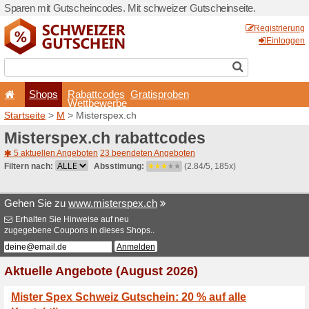
Sparen mit Gutscheincodes.
Shops
Rabattcode
Wettbewerb
Startseite
>
M
> Misterspex