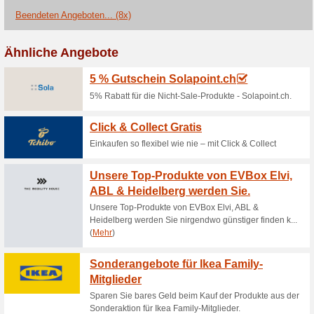
Aktuelle Angebote (
Bis 15 % Rabatt auf 
Produkte. Bis 31. Mai.
0% funktioniert
Gutscheine
Bis 15% Rabatt auf Gartenmöb
Up to 15% discount on garden 
May 2023.