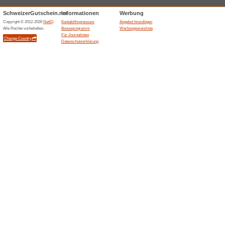
46% funktioniert
Gutscheine
Black Week Outfittery CHF100
Starte in den Herbst 
Sichere Dir CH.
42% funktioniert
Gutscheine
Starte in den Herbst mit unse
Deine nächste Box. Sparco