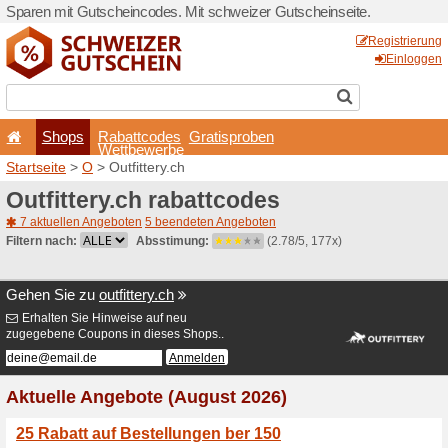
Sparen mit Gutscheincodes.
Shops
Rabattcode
Wettbewerb
Startseite
>
O
> Outfittery.c