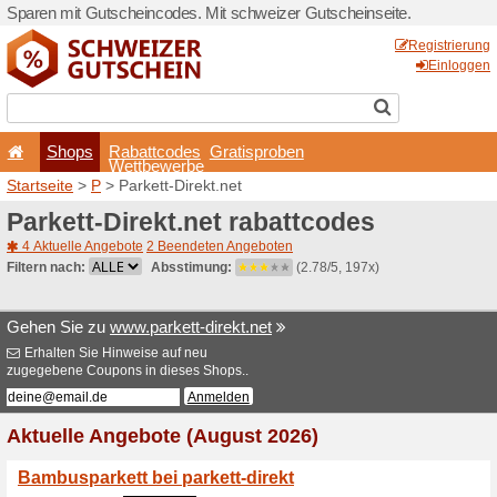
Sparen mit Gutscheincodes.
Shops
Rabattcode
Wettbewerb
Startseite
>
P
> Parkett-Dir