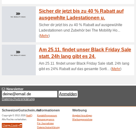
parkett-direkt Resp
64% funktioniert
Gutscheine
Entdecken Sie die Restposten b
Solange der Vorrat reicht!
3 kostenfreie Muster 
56% funktioniert
Gutscheine
Welcher Boden passt zu Ihne