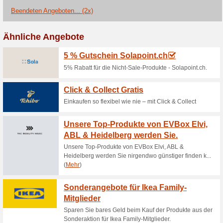
Aktuelle Angebote (
Bambusparkett bei pa
43% funktioniert
Gutscheine
Jetzt bei parkett-direkt könn
parkett-direkt Webseite um me