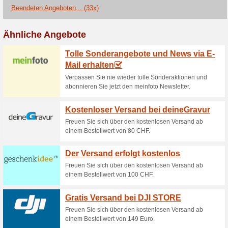
Der Pixum Online-Adve
neuen Über.
43% funktioniert
Gutscheine
Der Pixum Online-Adventskalen
Überraschungen. Das besonder
innen und ihre Familien ihre l
täglich auf tolle und inspirier
Endlich wieder Zeit 