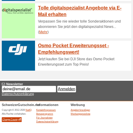
Sommerbilde.
64% funktioniert
Gutscheine
Endlich wieder Zeit für Foto
Rabatt kreative und persönlic
Urlaub im Pixum Fotobuch, s
weitere sommerliche Fotoprod
Fr noch mehr berras