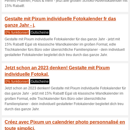
Ideen fr deine selbs
schnell und e.
0% funktioniert
Gutscheine
Ideen für deine selbst gemac
mit 20% Rabatt! Schluss mit d
letzten Jahre! Pixum findet, e
Hier findest du die schönsten
persönlichen Fotos. Spare je