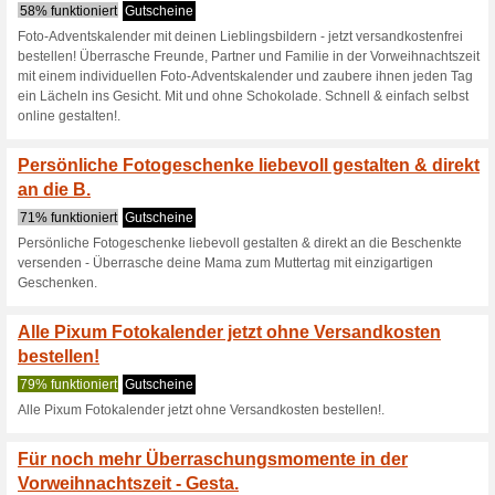
Stbere durch unsere 
und nutze un.
56% funktioniert
Gutscheine
Stöbere durch unsere Themenw
10% Gutschein - PIXUM-10PR 
passender Dekoration über kr
Erinnerungen mit Pixum Fotop
Pixum veranstaltet i