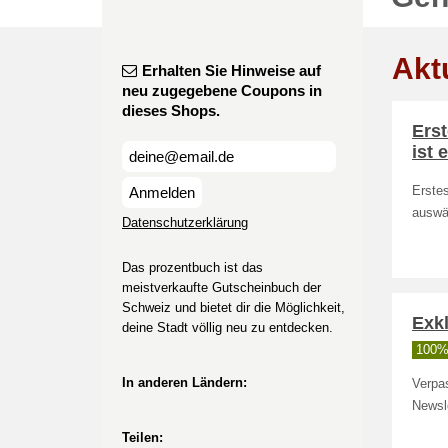
Akt
Erhalten Sie Hinweise auf
neu zugegebene Coupons in
dieses Shops.
Ers
ist e
Anmelden
Erstes
auswä
Datenschutzerklärung
Das prozentbuch ist das
meistverkaufte Gutscheinbuch der
Schweiz und bietet dir die Möglichkeit,
Exkl
deine Stadt völlig neu zu entdecken.
100% 
In anderen Ländern:
Verpas
Newsle
Teilen: