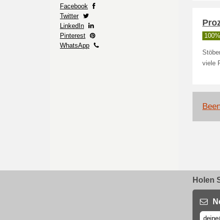
Facebook
Twitter
Pro
LinkedIn
Pinterest
100% 
WhatsApp
Stöbe
viele 
Been
Holen S
N