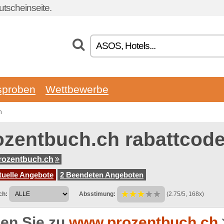
tscheinseite.
sproben
Wettbewerbe
h
ozentbuch.ch rabattcod
rozentbuch.ch
tuelle Angebote
2 Beendeten Angeboten
ch:
Absstimung:
(2.75/5, 168x)
en Sie zu
www.prozentbuch.ch