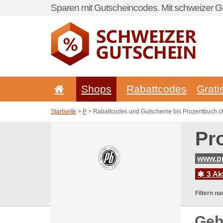
Sparen mit Gutscheincodes. Mit schweizer Gu
Shops
Rabattcodes
Grati
Startseite
>
P
> Rabattcodes und Gutscheine bis Prozentbuch.c
Pr
www.p
3 Ak
Filtern na
Geh