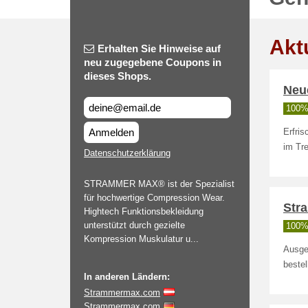
Akt
Erhalten Sie Hinweise auf
neu zugegebene Coupons in
dieses Shops.
Neu
100% 
Anmelden
Erfri
im Tr
Datenschutzerklärung
STRAMMER MAX® ist der Spezialist
für hochwertige Compression Wear.
Str
Hightech Funktionsbekleidung
unterstützt durch gezielte
100% 
Kompression Muskulatur u...
Ausge
bestel
In anderen Ländern:
Strammermax.com
Strammermax.com