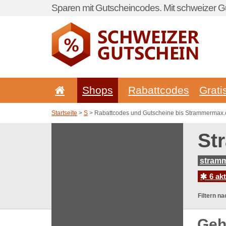
Sparen mit Gutscheincodes. Mit schweizer Gu
Shops
Rabattcodes
Grati
Startseite
>
S
> Rabattcodes und Gutscheine bis Strammermax
St
stram
6 ak
Filtern na
Geh