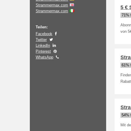
Strammermax.com
5 €
Strammermax.com
71% f
Abonn
Teilen:
von 5
Facebook
Twitter
LinkedIn
Pinterest
Str
WhatsApp
61% f
Finde
Rabat
Str
54% f
Mit d