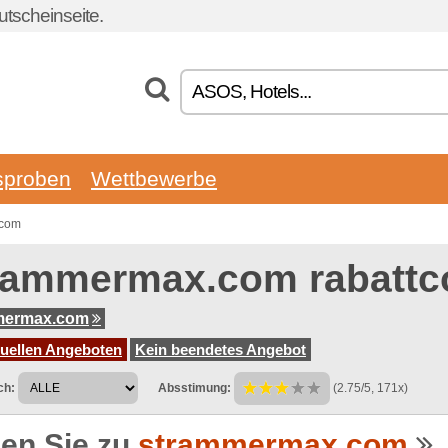
tscheinseite.
sproben
Wettbewerbe
.com
rammermax.com rabattc
mermax.com
tuellen Angeboten
Kein beendetes Angebot
ch:
Absstimung:
(2.75/5, 171x)
en Sie zu
strammermax.com