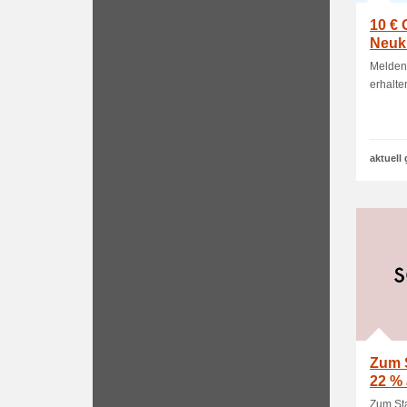
10 € 
Neuk
Melden 
erhalte
aktuell 
Zum S
22 % 
Zum Sta