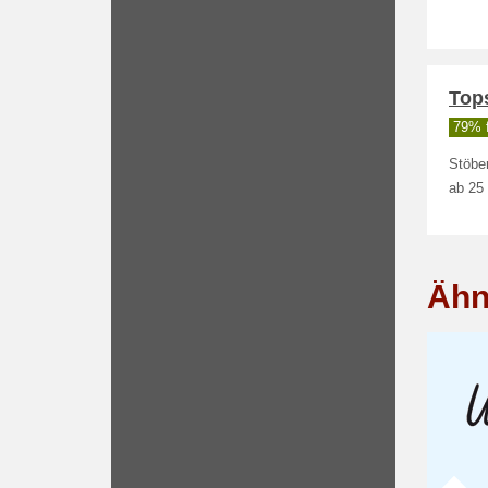
Top
79% f
Stöbe
ab 25 
Ähn