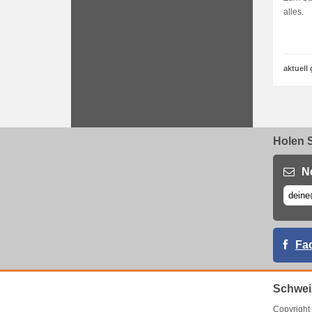
alles.
aktuell 
Holen S
N
Fa
Schwei
Copyrigh