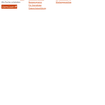
Aktuelle Angebote (
Sunrise Gutschein: 2
Bonus a
100% funktioniert
Gutschein
Jetzt zu Sunrise wechseln und
Behalte deine Mobilnummer od