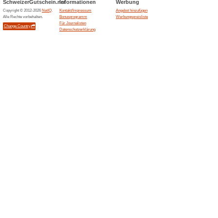
Aktuelle Angebote (
Massiver Lagerverkau
XXL-Sparen
Coupon
Läuft bald ab
Massiver Lagerverkauf mit bi