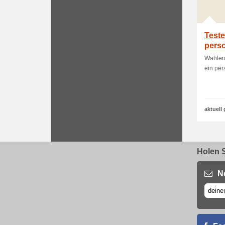
Teste
perso
Wählen 
ein per
aktuell 
Holen S
N