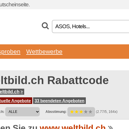
tscheinseite.
sproben
Wettbewerbe
ltbild.ch Rabattcode
ltbild.ch
tuelle Angebote
33 beendeten Angeboten
ch:
Absstimung:
(2.77/5, 164x)
en Sie zu
www.weltbild.ch