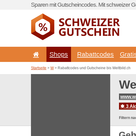
Sparen mit Gutscheincodes. Mit schweizer Gu
Shops
Rabattcodes
Grati
Startseite
>
W
> Rabattcodes und Gutscheine bis Weltbild.ch
We
www.we
3 Ak
Filtern na
Geh