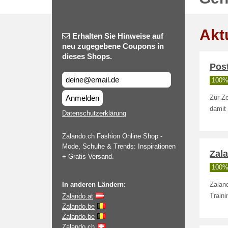
Akt
Erhalten Sie Hinweise auf
neu zugegebene Coupons in
dieses Shops.
Pos
100% 
Anmelden
Zur Ze
damit
Datenschutzerklärung
Zalando.ch Fashion Online Shop -
Mode, Schuhe & Trends: Inspirationen
Zala
+ Gratis Versand.
100% 
In anderen Ländern:
Zalan
Zalando.at
Train
Zalando.be
Zalando.be
Zalando.ch