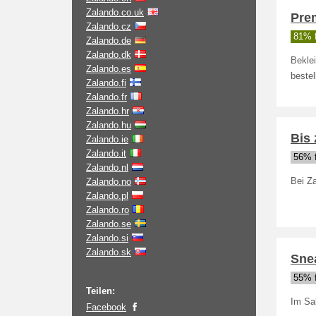
Zalando.co.uk
Pre
Zalando.cz
81% f
Zalando.de
Zalando.dk
Bekle
Zalando.es
bestel
Zalando.fi
Zalando.fr
Zalando.hr
Zalando.hu
Bis 
Zalando.ie
Zalando.it
56% f
Zalando.nl
Zalando.no
Bei Za
Zalando.pl
Zalando.ro
Zalando.se
Zalando.si
Zalando.sk
Snea
55% f
Teilen:
Im Sa
Facebook