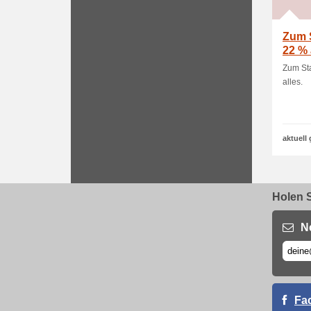
Zum S
22 % 
Zum Sta
alles.
aktuell 
Holen S
N
Fa