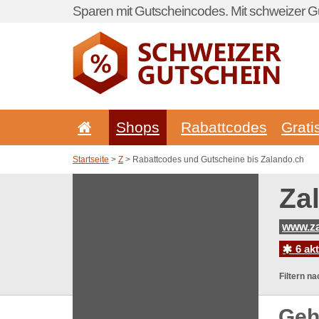
Sparen mit Gutscheincodes. Mit schweizer Gu
Shops
Rabattcodes
Grati
Startseite
>
Z
> Rabattcodes und Gutscheine bis Zalando.ch
Za
www.z
6 ak
Filtern na
Geh