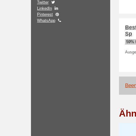
Twitter
LinkedIn
Pinterest
WhatsApp
Bes
Sp
59% f
Ausge
Been
Ähn