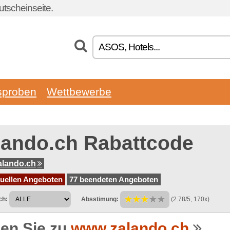
tscheinseite.
sproben
Wettbewerbe
lando.ch Rabattcode
alando.ch
tuellen Angeboten
77 beendeten Angeboten
ch:
Absstimung:
(2.78/5, 170x)
en Sie zu
www.zalando.ch