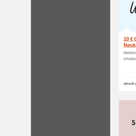
10 € 
Neuk
Melden 
erhalte
aktuell 